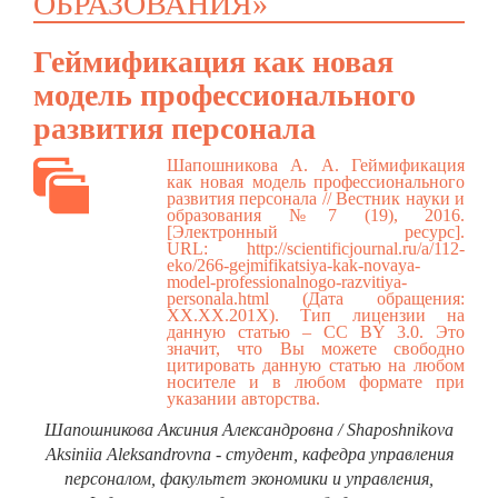
ОБРАЗОВАНИЯ»
Геймификация как новая
модель профессионального
развития персонала
Шапошникова А. А. Геймификация
как новая модель профессионального
развития персонала // Вестник науки и
образования №7 (19), 2016.
[Электронный ресурс].
URL:
http://scientificjournal.ru/a/112-
eko/266-gejmifikatsiya-kak-novaya-
model-professionalnogo-razvitiya-
personala.html
(Дата обращения:
ХХ.ХХ.201Х). Тип лицензии на
данную статью – CC BY 3.0. Это
значит, что Вы можете свободно
цитировать данную статью на любом
носителе и в любом формате при
указании авторства.
Шапошникова Аксиния Александровна / Shaposhnikova
Aksiniia Aleksandrovna - студент, кафедра управления
персоналом, факультет экономики и управления,