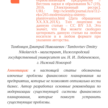
обрабатывающем предприятии //
Вестник науки и образования №7 (19),
2016. [Электронный ресурс].
URL:
http://scientificjournal.ru/a/112-
eko/265-modernizatsiya-sistemy-
planirovaniya.html
(Дата обращения:
ХХ.ХХ.201Х). Тип лицензии на
данную статью – CC BY 3.0. Это
значит, что Вы можете свободно
цитировать данную статью на любом
носителе и в любом формате при
указании авторства.
Тамбовцев Дмитрий Николаевич / Tambovtsev Dmitry
Nikolaevich - магистрант, Нижегородский
государственный университет им. Н. И. Лобачевского,
г. Нижний Новгород
Аннотация:
в настоящей статье обозначены
ключевые проблемы финансового планирования на
предприятии, которые не позволяют оптимально вести
бизнес. Автор разработал основные рекомендации по
модернизации существующей системы финансового
планирования, которые помогут устранить
существующие проблемы.