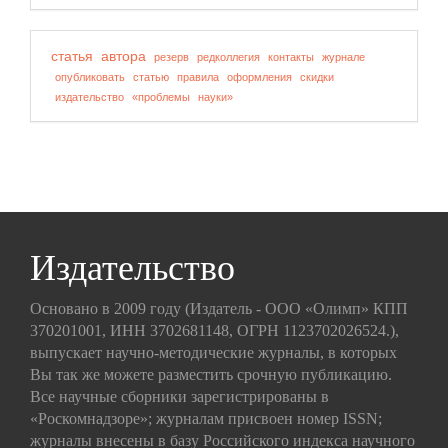
статья
автора
резерв
редколлегия
контакты
журнале
опубликовать
статью
правила
оформления
скидки
издательство
«проблемы
науки»
Издательство
Основано в 2009 году (Издатель - ООО «Олимп» КПП
370201001, ИНН 3702681148, ОГРН 1123702026524.),
выпускает научно-методические журналы, в которых
Вы так же можете разместить срочную публикацию.
Все научные сборники зарегистрированы в
«Роскомнадзоре»; журналам присвоен номер ISSN;
журналы внесены в базу Российского индекса научного