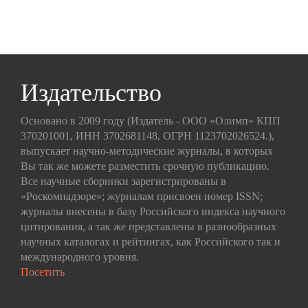
Издательство
Основано в 2009 году (Издатель - ООО «Олимп» КПП
370201001, ИНН 3702681148, ОГРН 1123702026524.),
выпускает научно-методические журналы, в которых
Вы так же можете разместить срочную публикацию.
Все научные сборники зарегистрированы в
«Роскомнадзоре»; журналам присвоен номер ISSN;
журналы внесены в базу Российского индекса научного
цитирования, а так же представлены в разнообразных
научных каталогах и рейтингах, как Российского так и
международного уровня.
Посетить