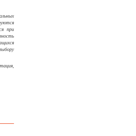
альных
руются
ся при
вность
ащихся
выбору
тация,