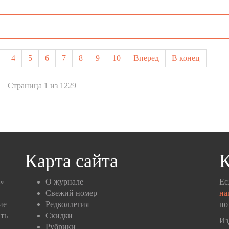
4
5
6
7
8
9
10
Вперед
В конец
Страница 1 из 1229
Карта сайта
К
п»
О журнале
Ес
Свежий номер
на
ие
Редколлегия
по
ть
Скидки
Из
Рубрики