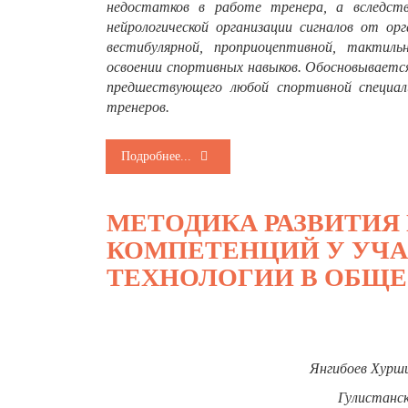
недостатков в работе тренера, а вследств
нейрологической организации сигналов от ор
вестибулярной, проприоцептивной, тактиль
освоении спортивных навыков. Обосновываетс
предшествующего любой спортивной специал
тренеров
.
Подробнее...
МЕТОДИКА РАЗВИТИ
КОМПЕТЕНЦИЙ У УЧА
ТЕХНОЛОГИИ В ОБЩ
Янгибоев Хурш
Гулистанс