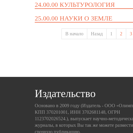
24.00.00 КУЛЬТУРОЛОГИЯ
25.00.00 НАУКИ О ЗЕМЛЕ
В начало
Назад
1
2
3
Издательство
Основано в 2009 году (Издатель - ООО «Олим
КПП 370201001, ИНН 3702681148, ОГРН
1123702026524.), выпускает научно-методическ
журналы, в которых Вы так же можете размести
срочную публикацию.