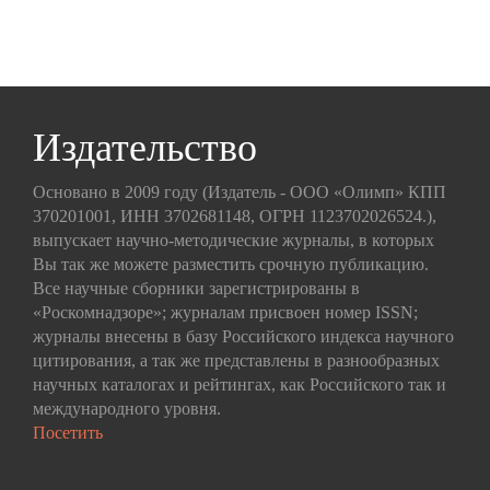
Издательство
Основано в 2009 году (Издатель - ООО «Олимп» КПП
370201001, ИНН 3702681148, ОГРН 1123702026524.),
выпускает научно-методические журналы, в которых
Вы так же можете разместить срочную публикацию.
Все научные сборники зарегистрированы в
«Роскомнадзоре»; журналам присвоен номер ISSN;
журналы внесены в базу Российского индекса научного
цитирования, а так же представлены в разнообразных
научных каталогах и рейтингах, как Российского так и
международного уровня.
Посетить