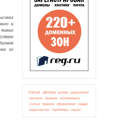
высоких
кого и
з таких
уляции
физмом
нка их
статья
автора
резерв
редколлегия
контакты
журнале
опубликовать
статью
правила
оформления
скидки
издательство
«проблемы
науки»