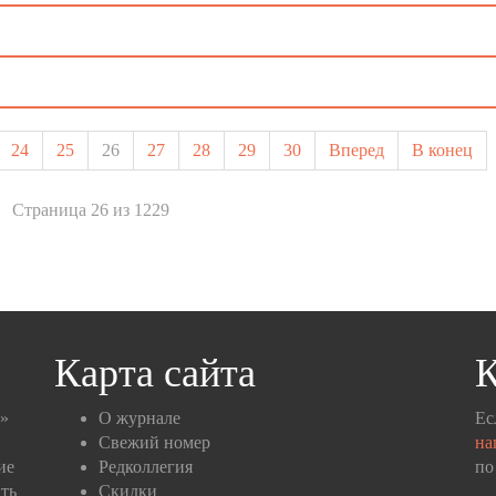
24
25
26
27
28
29
30
Вперед
В конец
Страница 26 из 1229
Карта сайта
К
п»
О журнале
Ес
Свежий номер
на
ие
Редколлегия
по
ть
Скидки