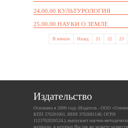
24.00.00 КУЛЬТУРОЛОГИЯ
25.00.00 НАУКИ О ЗЕМЛЕ
В начало
Назад
21
22
23
Издательство
Основано в 2009 году (Издатель - ООО «Олим
КПП 370201001, ИНН 3702681148, ОГРН
1123702026524.), выпускает научно-методическ
журналы, в которых Вы так же можете размести