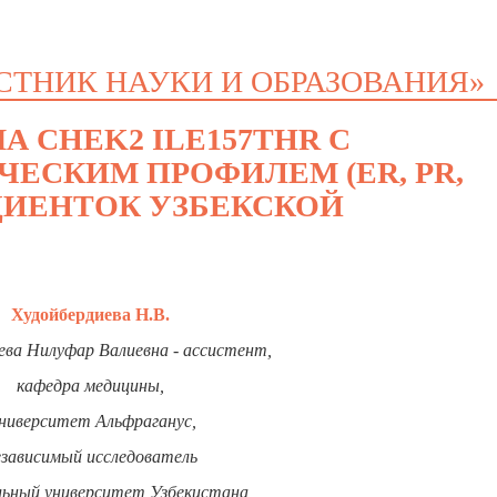
СТНИК НАУКИ И ОБРАЗОВАНИЯ»
 CHEK2 ILE157THR С
СКИМ ПРОФИЛЕМ (ER, PR,
ПАЦИЕНТОК УЗБЕКСКОЙ
Х
удойбердиева
Н
.
В
.
ева
Н
илуфар
В
алиевна - ассистент
,
кафедра медицины,
ниверситет Альфраганус,
езависимый исследователь
ьный университет Узбекистана,