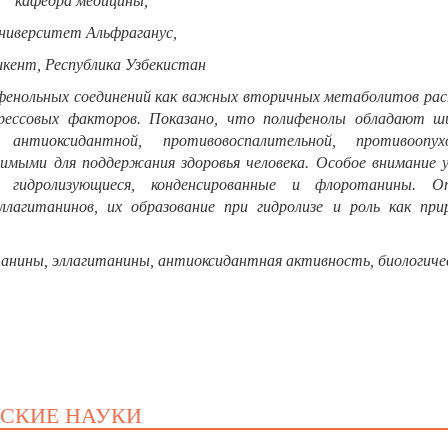
кафедра медицины,
ниверситет Альфраганус,
шкент, Республика Узбекистан
фенольных соединений как важных вторичных метаболитов рас
рессовых факторов. Показано, что полифенолы обладают ш
нтиоксидантной, противовоспалительной, противоопухо
чимыми для поддержания здоровья человека. Особое внимание у
 гидролизующиеся, конденсированные и флоротанины. О
лагитанинов, их образование при гидролизе и роль как при
анины, эллагитанины, антиоксидантная активность, биологиче
ЕСКИЕ НАУКИ