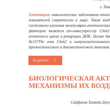
г. Та
Аннотация:
онкологические заболевания отно
показателей смертности в мире. Такая эпид
системного изучения молекулярно-генетических
факторов является ген-онкосупрессор C
hek
2
клеточного цикла и репарации ДНК. Целью да
Ile157Thr гена C
hek
2
и иммуногистохимичес
прогностического и диагностического значения
Подробнее...
БИОЛОГИЧЕСКАЯ АК
МЕХАНИЗМЫ ИХ ВОЗД
Сайфиева Хамида Джу