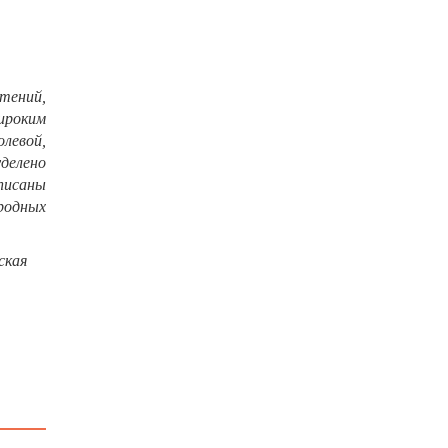
тений,
ироким
левой,
делено
писаны
родных
ская